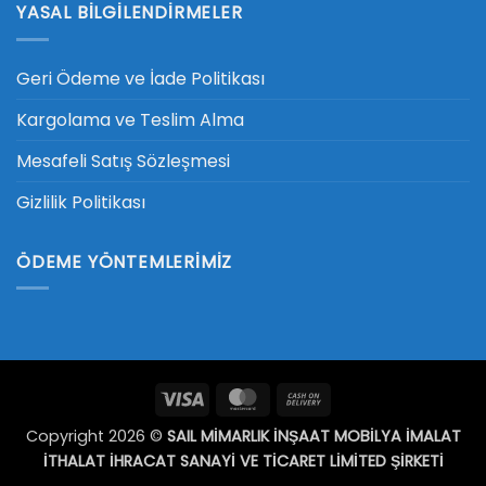
YASAL BILGILENDIRMELER
Geri Ödeme ve İade Politikası
Kargolama ve Teslim Alma
Mesafeli Satış Sözleşmesi
Gizlilik Politikası
ÖDEME YÖNTEMLERIMIZ
Visa
MasterCard
Cash
On
Copyright 2026 ©
SAIL MİMARLIK İNŞAAT MOBİLYA İMALAT
Delivery
İTHALAT İHRACAT SANAYİ VE TİCARET LİMİTED ŞİRKETİ