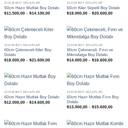
222CM BOY DOLAPLAR
222CM BOY DOLAPLAR
50cm Hazır Mutfak Boy Dolabı
50cm Kiler Sepetli Boy Dolabı
Fiyat
Fiyat
₺
11.500,00
–
₺
14.100,00
₺
18.000,00
–
₺
20.600,00
aralığı:
aralığı:
₺11.500,00
₺18.000
-
-
₺14.100,00
₺20.600
222CM BOY DOLAPLAR
222CM BOY DOLAPLAR
60cm Çekmeceli Kiler Boy
60cm Çekmeceli, Fırın ve
Dolabı
Mikrodalga Boy Dolabı
Fiyat
Fiyat
₺
18.000,00
–
₺
21.600,00
₺
14.000,00
–
₺
16.600,00
aralığı:
aralığı:
₺18.000,00
₺14.000
-
-
₺21.600,00
₺16.600
222CM BOY DOLAPLAR
222CM BOY DOLAPLAR
60cm Hazır Mutfak Fırın Boy
60cm Hazır Mutfak Boy Dolabı
Dolabı
Fiyat
₺
12.000,00
–
₺
14.600,00
aralığı:
Fiyat
₺
13.000,00
–
₺
15.600,00
₺12.000,00
aralığı:
-
₺13.000
₺14.600,00
-
₺15.600