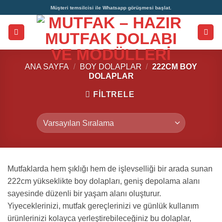
İçeriğe
Müşteri temsilcisi ile Whatsapp görüşmesi başlat.
atla
ANA SAYFA
/
BOY DOLAPLAR
/
222CM BOY
DOLAPLAR
FILTRELE
Mutfaklarda hem şıklığı hem de işlevselliği bir arada sunan
222cm yükseklikte boy dolapları, geniş depolama alanı
sayesinde düzenli bir yaşam alanı oluşturur.
Yiyeceklerinizi, mutfak gereçlerinizi ve günlük kullanım
ürünlerinizi kolayca yerleştirebileceğiniz bu dolaplar,