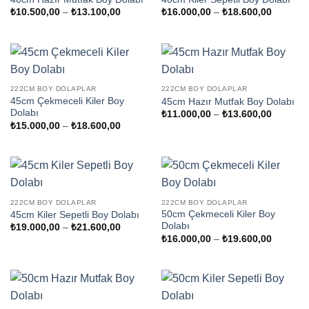
Fiyat
Fiyat
₺
10.500,00
–
₺
13.100,00
₺
16.000,00
–
₺
18.600,00
aralığı:
aralığı:
₺10.500,00
₺16.000
-
-
₺13.100,00
₺18.600
222CM BOY DOLAPLAR
222CM BOY DOLAPLAR
45cm Çekmeceli Kiler Boy
45cm Hazır Mutfak Boy Dolabı
Dolabı
Fiyat
₺
11.000,00
–
₺
13.600,00
aralığı:
Fiyat
₺
15.000,00
–
₺
18.600,00
₺11.000
aralığı:
-
₺15.000,00
₺13.600
-
₺18.600,00
222CM BOY DOLAPLAR
222CM BOY DOLAPLAR
50cm Çekmeceli Kiler Boy
45cm Kiler Sepetli Boy Dolabı
Dolabı
Fiyat
₺
19.000,00
–
₺
21.600,00
aralığı:
Fiyat
₺
16.000,00
–
₺
19.600,00
₺19.000,00
aralığı:
-
₺16.000
₺21.600,00
-
₺19.600