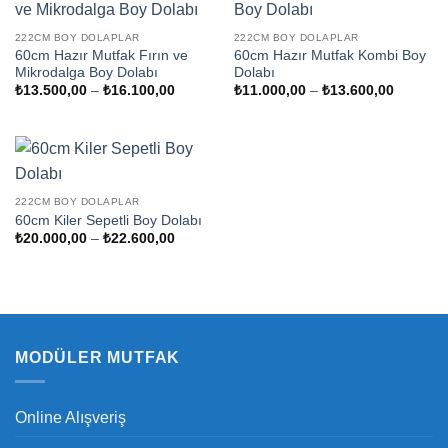
222CM BOY DOLAPLAR
222CM BOY DOLAPLAR
60cm Hazır Mutfak Fırın ve
60cm Hazır Mutfak Kombi Boy
Mikrodalga Boy Dolabı
Dolabı
Fiyat
Fiyat
₺
13.500,00
–
₺
16.100,00
₺
11.000,00
–
₺
13.600,00
aralığı:
aralığı:
₺13.500,00
₺11.000
-
-
₺16.100,00
₺13.600
222CM BOY DOLAPLAR
60cm Kiler Sepetli Boy Dolabı
Fiyat
₺
20.000,00
–
₺
22.600,00
aralığı:
₺20.000,00
-
₺22.600,00
MODÜLER MUTFAK
Online Alışveriş