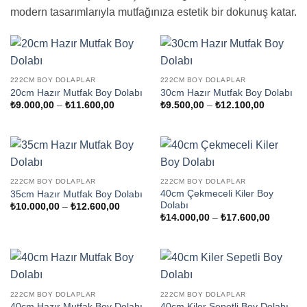
modern tasarımlarıyla mutfağınıza estetik bir dokunuş katar.
222CM BOY DOLAPLAR
222CM BOY DOLAPLAR
20cm Hazır Mutfak Boy Dolabı
30cm Hazır Mutfak Boy Dolabı
Fiyat
Fiyat
₺
9.000,00
–
₺
11.600,00
₺
9.500,00
–
₺
12.100,00
aralığı:
aralığı:
₺9.000,00
₺9.500,0
-
-
₺11.600,00
₺12.100,
222CM BOY DOLAPLAR
222CM BOY DOLAPLAR
40cm Çekmeceli Kiler Boy
35cm Hazır Mutfak Boy Dolabı
Dolabı
Fiyat
₺
10.000,00
–
₺
12.600,00
aralığı:
Fiyat
₺
14.000,00
–
₺
17.600,00
₺10.000,00
aralığı:
-
₺14.000
₺12.600,00
-
₺17.600
222CM BOY DOLAPLAR
222CM BOY DOLAPLAR
40cm Hazır Mutfak Boy Dolabı
40cm Kiler Sepetli Boy Dolabı