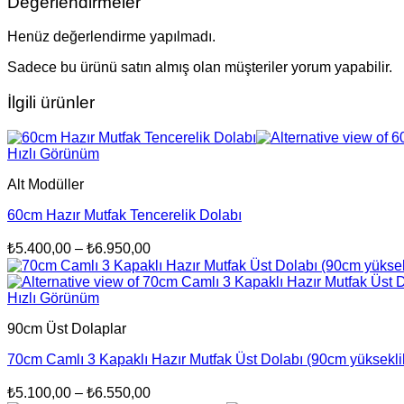
Değerlendirmeler
Henüz değerlendirme yapılmadı.
Sadece bu ürünü satın almış olan müşteriler yorum yapabilir.
İlgili ürünler
Hızlı Görünüm
Alt Modüller
60cm Hazır Mutfak Tencerelik Dolabı
Fiyat
₺
5.400,00
–
₺
6.950,00
aralığı:
₺5.400,00
-
Hızlı Görünüm
₺6.950,00
90cm Üst Dolaplar
70cm Camlı 3 Kapaklı Hazır Mutfak Üst Dolabı (90cm yüksekli
Fiyat
₺
5.100,00
–
₺
6.550,00