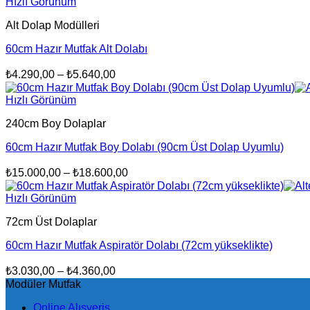
₺5.350,00
Hızlı Görünüm
-
Alt Dolap Modülleri
₺6.700,00
60cm Hazır Mutfak Alt Dolabı
Fiyat
₺
4.290,00
–
₺
5.640,00
aralığı:
₺4.290,00
Hızlı Görünüm
-
240cm Boy Dolaplar
₺5.640,00
60cm Hazır Mutfak Boy Dolabı (90cm Üst Dolap Uyumlu)
Fiyat
₺
15.000,00
–
₺
18.600,00
aralığı:
₺15.000,00
Hızlı Görünüm
-
72cm Üst Dolaplar
₺18.600,00
60cm Hazır Mutfak Aspiratör Dolabı (72cm yükseklikte)
Fiyat
₺
3.030,00
–
₺
4.360,00
aralığı:
Modüler Mutfak
₺3.030,00
Online Alışveriş
-