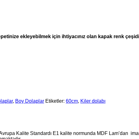
etinize ekleyebilmek için ihtiyacınız olan kapak renk çeşidi
laplar
,
Boy Dolaplar
Etiketler:
60cm
,
Kiler dolabı
 Avrupa Kalite Standardı E1 kalite normunda MDF Lam’dan imal
nmaktadır.