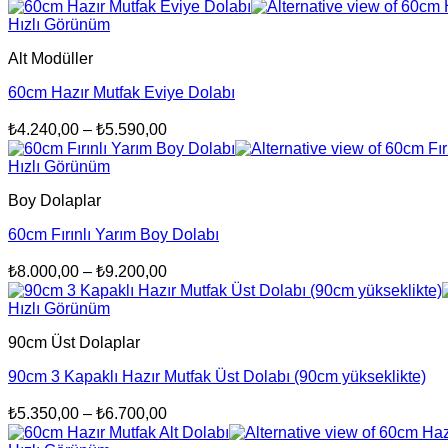
aralığı:
₺5.100,00
Hızlı Görünüm
-
Alt Modüller
₺6.550,00
60cm Hazır Mutfak Eviye Dolabı
Fiyat
₺
4.240,00
–
₺
5.590,00
aralığı:
₺4.240,00
Hızlı Görünüm
-
Boy Dolaplar
₺5.590,00
60cm Fırınlı Yarım Boy Dolabı
Fiyat
₺
8.000,00
–
₺
9.200,00
aralığı:
₺8.000,00
Hızlı Görünüm
-
90cm Üst Dolaplar
₺9.200,00
90cm 3 Kapaklı Hazır Mutfak Üst Dolabı (90cm yükseklikte)
Fiyat
₺
5.350,00
–
₺
6.700,00
aralığı: