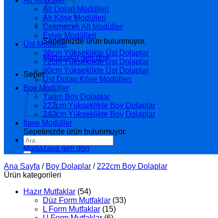
Alt Modüller
Alt Dolap Modülleri
Alt Köşe Modülleri
Çekmeceli Alt Modüller
Eviye Modülleri
Sepetinizde ürün bulunmuyor.
Üst Modüller
36cm Yükseklikte Üst Dolaplar
Mağazaya geri dön
72cm Yükseklikte Üst Dolaplar
90cm Yükseklikte Üst Dolaplar
Sepet
Üst Dolap Köşe Modülleri
Boy Modüller
Yarım Boy Dolaplar
222cm Yükseklikte Boy Dolaplar
240cm Yükseklikte Boy Dolaplar
İlave Modüller
Sepetinizde ürün bulunmuyor.
Ara:
Mağazaya geri dön
Ana Sayfa
/
Boy Dolaplar
/
222cm Boy Dolaplar
Ürün kategorileri
Hazır Mutfaklar
(54)
Düz Form Mutfaklar
(33)
L Form Mutfaklar
(15)
U Form Mutfaklar
(6)