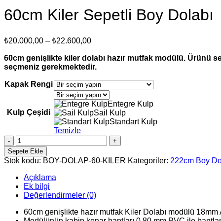
60cm Kiler Sepetli Boy Dolabı
Fiyat
₺
20.000,00
–
₺
22.600,00
aralığı:
60cm genişlikte kiler dolabı hazır mutfak modülü. Ürünü sep
₺20.000,00
seçmeniz gerekmektedir.
-
₺22.600,00
Kapak Rengi
Entegre Kulp
Kulp Çeşidi
Sail Kulp
Standart Kulp
Temizle
60cm
Kiler
Sepete Ekle
Sepetli
Stok kodu:
BOY-DOLAP-60-KILER
Kategoriler:
222cm Boy Do
Boy
Dolabı
Açıklama
adet
Ek bilgi
Değerlendirmeler (0)
60cm genişlikte hazır mutfak Kiler Dolabı modülü 18mm
Modülünün kabin kenar bantları 0,80 mm PVC ile bantla