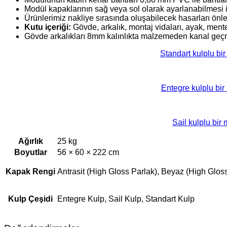
Modül kapaklarının sağ veya sol olarak ayarlanabilmesi i
Ürünlerimiz nakliye sırasında oluşabilecek hasarları ön
Kutu içeriği:
Gövde, arkalık, montaj vidaları, ayak, ment
Gövde arkalıkları 8mm kalınlıkta malzemeden kanal geçm
Standart kulplu bi
Entegre kulplu bir
Sail kulplu bir
Ağırlık
25 kg
Boyutlar
56 × 60 × 222 cm
Kapak Rengi
Antrasit (High Gloss Parlak), Beyaz (High Glos
Kulp Çeşidi
Entegre Kulp, Sail Kulp, Standart Kulp