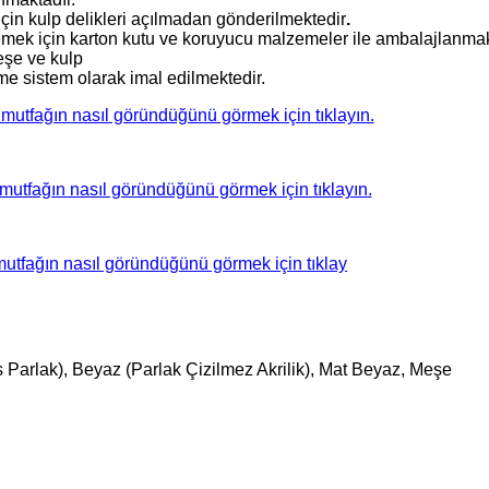
çin kulp delikleri açılmadan gönderilmektedir
.
lemek için karton kutu ve koruyucu malzemeler ile ambalajlanmak
eşe ve kulp
e sistem olarak imal edilmektedir.
r mutfağın nasıl göründüğünü görmek için tıklayın.
 mutfağın nasıl göründüğünü görmek için tıklayın.
 mutfağın nasıl göründüğünü görmek için tıklay
s Parlak), Beyaz (Parlak Çizilmez Akrilik), Mat Beyaz, Meşe