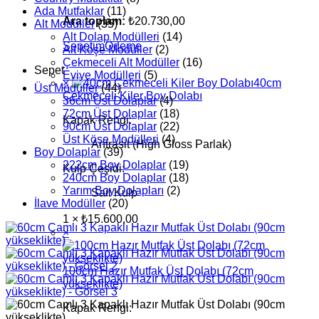
Ada Mutfaklar
(11)
Ara toplam:
₺
20.730,00
Alt Modüller
(35)
Alt Dolap Modülleri
(14)
Sepetim
Ödeme
Alt Köşe Modüller
(2)
Çekmeceli Alt Modüller
(16)
Sepet
Eviye Modülleri
(5)
×
40cm
Üst Modüller
(44)
Çekmeceli Kiler Boy Dolabı
36cm Üst Dolaplar
(4)
72cm Üst Dolaplar
(18)
Kapak Rengi:
90cm Üst Dolaplar
(22)
Üst Köşe Modülleri
(4)
Antrasit (High Gloss Parlak)
Boy Dolaplar
(39)
222cm Boy Dolaplar
(19)
Kulp Çeşidi:
240cm Boy Dolaplar
(18)
Yarım Boy Dolapları
(2)
Sail Kulp
İlave Modüller
(20)
1 ×
₺
15.600,00
×
100cm Hazır Mutfak Üst Dolabı (72cm
yükseklikte)
Kapak Rengi: