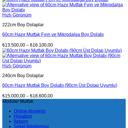
₺5.100,00
-
Hızlı Görünüm
₺6.550,00
222cm Boy Dolaplar
60cm Hazır Mutfak Fırın ve Mikrodalga Boy Dolabı
Fiyat
₺
13.500,00
–
₺
16.100,00
aralığı:
₺13.500,00
-
Hızlı Görünüm
₺16.100,00
240cm Boy Dolaplar
60cm Hazır Mutfak Boy Dolabı (90cm Üst Dolap Uyumlu)
Fiyat
₺
15.000,00
–
₺
18.600,00
aralığı:
Modüler Mutfak
₺15.000,00
Online Alışveriş
-
Hesabım
₺18.600,00
İletişim
Şirket Bilgilerimiz