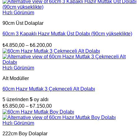
-
₺6.200,00
Hızlı Görünüm
90cm Üst Dolaplar
60cm 3 Kapaklı Hazır Mutfak Üst Dolabı (90cm yükseklikte)
Fiyat
₺
4.850,00
–
₺
6.200,00
aralığı:
₺4.850,00
-
Hızlı Görünüm
₺6.200,00
Alt Modüller
60cm Hazır Mutfak 3 Çekmeceli Alt Dolabı
5 üzerinden
5
oy aldı
Fiyat
₺
5.850,00
–
₺
7.150,00
aralığı:
₺5.850,00
-
Hızlı Görünüm
₺7.150,00
222cm Boy Dolaplar