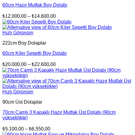
60cm Hazır Mutfak Boy Dolabı
Fiyat
₺
12.000,00
–
₺
14.600,00
aralığı:
₺12.000,00
-
Hızlı Görünüm
₺14.600,00
222cm Boy Dolaplar
60cm Kiler Sepetli Boy Dolabı
Fiyat
₺
20.000,00
–
₺
22.600,00
aralığı:
₺20.000,00
-
₺22.600,00
Hızlı Görünüm
90cm Üst Dolaplar
70cm Camlı 3 Kapaklı Hazır Mutfak Üst Dolabı (90cm
yükseklikte)
Fiyat
₺
5.100,00
–
₺
6.550,00
aralığı: