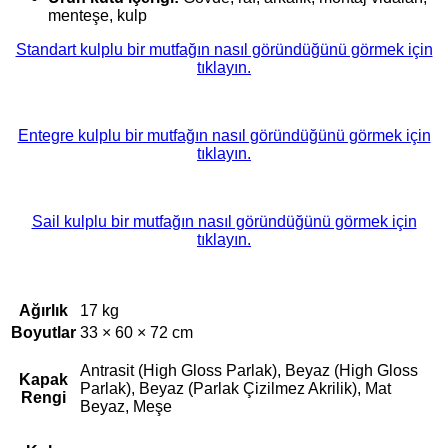
menteşe, kulp
Standart kulplu bir mutfağın nasıl göründüğünü görmek için
tıklayın.
Entegre kulplu bir mutfağın nasıl göründüğünü görmek için
tıklayın.
Sail kulplu bir mutfağın nasıl göründüğünü görmek için
tıklayın.
Ağırlık
17 kg
Boyutlar
33 × 60 × 72 cm
Antrasit (High Gloss Parlak), Beyaz (High Gloss
Kapak
Parlak), Beyaz (Parlak Çizilmez Akrilik), Mat
Rengi
Beyaz, Meşe