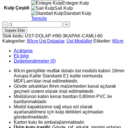
Entegre Kulp
Kulp Çeşidi
Sail Kulp
Standart Kulp
Temizle
60cm
Camlı
Sepete Ekle
3
Stok kodu:
UST-DOLAP-H90-3KAPAK-CAMLI-60
Kapaklı
Kategoriler:
90cm Üst Dolaplar
,
Üst Modüller
Etiketler:
60cm
Hazır
Mutfak
Açıklama
Üst
Ek bilgi
Dolabı
Değerlendirmeler (0)
(90cm
yükseklikte)
60cm genişlikte mutfak dolabı üst modülü kabini 18mm
adet
Avrupa Kalite Standardı E1 kalite normunda
MDFLam’dan imal edilmektedir.
Gövde arkalıkları 8mm malzemeden kanal açılarak
geçmeli sistem olarak imal edilmektedir.
Modülünün kabin kenar bantları 0,80mm PVC ile
bantlanmaktadır.
Modül kapaklarının sağ veya sol olarak
ayarlanabilmesi için kulp delikleri açılmadan
gönderilmektedir
.
Karton kutu ile ambalajlanmaktadır.
Ürün kutu içeriği:
Gövde, raf, arkalık, montaj vidaları,