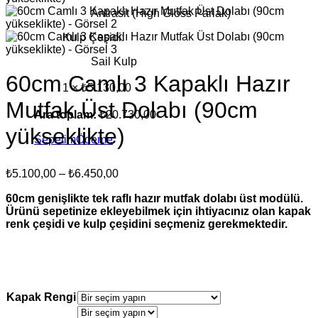
Antrasit (High Gloss Parlak)
Kulp Çeşidi:
Sail Kulp
60cm Camlı 3 Kapaklı Hazır
1 ×
₺
5.130,00
Mutfak Üst Dolabı (90cm
Ara toplam:
₺
20.730,00
yükseklikte)
Sepetim
Ödeme
Fiyat
₺
5.100,00
–
₺
6.450,00
aralığı:
60cm genişlikte tek raflı hazır mutfak dolabı üst modülü.
₺5.100,00
Ürünü sepetinize ekleyebilmek için ihtiyacınız olan kapak
-
renk çeşidi ve kulp çeşidini seçmeniz gerekmektedir.
₺6.450,00
Kapak Rengi