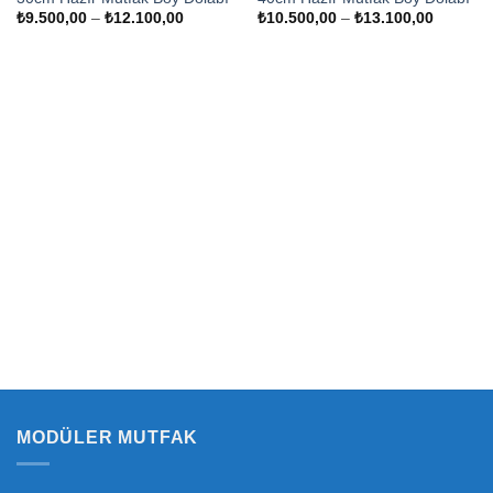
Fiyat
Fiyat
₺
9.500,00
–
₺
12.100,00
₺
10.500,00
–
₺
13.100,00
aralığı:
aralığı:
₺9.500,00
₺10.500
-
-
₺12.100,00
₺13.100
MODÜLER MUTFAK