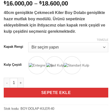
Fiyat
16.000,00
–
18.600,00
₺
₺
aralığı:
40cm genişlikte Çekmeceli Kiler Boy Dolabı genişlikte
₺16.000,00
hazır mutfak boy modülü. Ürünü sepetinize
-
ekleyebilmek için ihtiyacınız olan kapak renk çeşidi ve
₺18.600,00
kulp çeşidini seçmeniz gerekmektedir.
TEMIZLE
Kapak Rengi
Kulp Çeşidi
40cm Kiler Sepetli Boy Dolabı adet
SEPETE EKLE
Stok kodu:
BOY-DOLAP-KILER-40