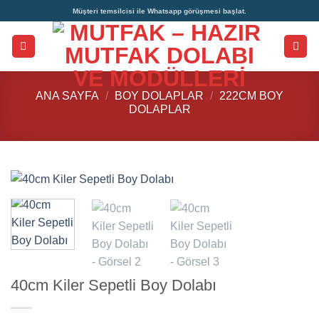
İçeriğe
Müşteri temsilcisi ile Whatsapp görüşmesi başlat.
atla
ANA SAYFA
/
BOY DOLAPLAR
/
222CM BOY
DOLAPLAR
40cm Kiler Sepetli Boy Dolabı