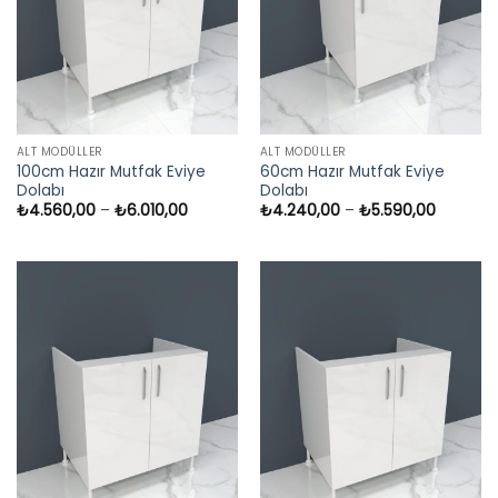
ALT MODÜLLER
ALT MODÜLLER
100cm Hazır Mutfak Eviye
60cm Hazır Mutfak Eviye
Dolabı
Dolabı
Fiyat
Fiyat
₺
4.560,00
–
₺
6.010,00
₺
4.240,00
–
₺
5.590,00
aralığı:
aralığı:
₺4.560,00
₺4.240,
-
-
₺6.010,00
₺5.590,