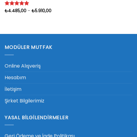
Fiyat
5 üzerinden
₺
4.485,00
–
₺
5.910,00
aralığı:
5
oy aldı
₺4.485,00
-
₺5.910,00
MODÜLER MUTFAK
Online Alışveriş
Hesabım
İletişim
Şirket Bilgilerimiz
YASAL BILGILENDIRMELER
Geri Ödeme ve İade Politikası