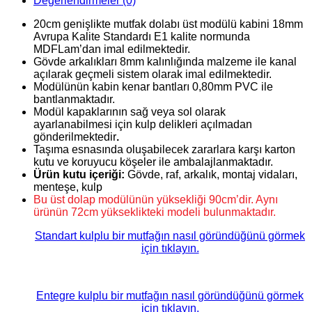
Değerlendirmeler (0)
20cm genişlikte mutfak dolabı üst modülü kabini 18mm
Avrupa Kalite Standardı E1 kalite normunda
MDFLam’dan imal edilmektedir.
Gövde arkalıkları 8mm kalınlığında malzeme ile kanal
açılarak geçmeli sistem olarak imal edilmektedir.
Modülünün kabin kenar bantları 0,80mm PVC ile
bantlanmaktadır.
Modül kapaklarının sağ veya sol olarak
ayarlanabilmesi için kulp delikleri açılmadan
gönderilmektedir
.
Taşıma esnasında oluşabilecek zararlara karşı karton
kutu ve koruyucu köşeler ile ambalajlanmaktadır.
Ürün kutu içeriği:
Gövde, raf, arkalık, montaj vidaları,
menteşe, kulp
Bu üst dolap modülünün yüksekliği 90cm’dir. Aynı
ürünün 72cm yükseklikteki modeli bulunmaktadır.
Standart kulplu bir mutfağın nasıl göründüğünü görmek
için tıklayın.
Entegre kulplu bir mutfağın nasıl göründüğünü görmek
için tıklayın.