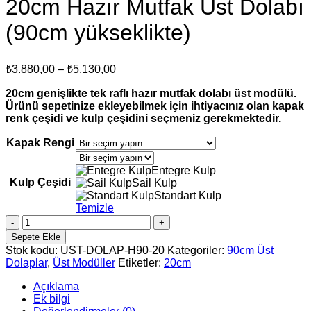
20cm Hazır Mutfak Üst Dolabı
(90cm yükseklikte)
Fiyat
₺
3.880,00
–
₺
5.130,00
aralığı:
20cm genişlikte tek raflı hazır mutfak dolabı üst modülü.
₺3.880,00
Ürünü sepetinize ekleyebilmek için ihtiyacınız olan kapak
-
renk çeşidi ve kulp çeşidini seçmeniz gerekmektedir.
₺5.130,00
Kapak Rengi
Entegre Kulp
Kulp Çeşidi
Sail Kulp
Standart Kulp
Temizle
20cm
Hazır
Sepete Ekle
Mutfak
Stok kodu:
UST-DOLAP-H90-20
Kategoriler:
90cm Üst
Üst
Dolaplar
,
Üst Modüller
Etiketler:
20cm
Dolabı
(90cm
Açıklama
yükseklikte)
Ek bilgi
adet