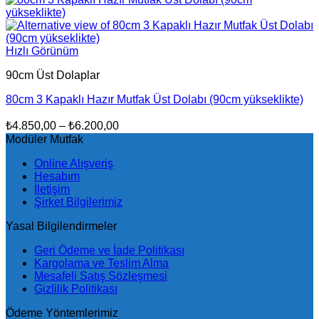
₺4.590,00
-
₺5.640,00
Hızlı Görünüm
90cm Üst Dolaplar
80cm 3 Kapaklı Hazır Mutfak Üst Dolabı (90cm yükseklikte)
Fiyat
₺
4.850,00
–
₺
6.200,00
aralığı:
Modüler Mutfak
₺4.850,00
Online Alışveriş
-
Hesabım
₺6.200,00
İletişim
Şirket Bilgilerimiz
Yasal Bilgilendirmeler
Geri Ödeme ve İade Politikası
Kargolama ve Teslim Alma
Mesafeli Satış Sözleşmesi
Gizlilik Politikası
Ödeme Yöntemlerimiz