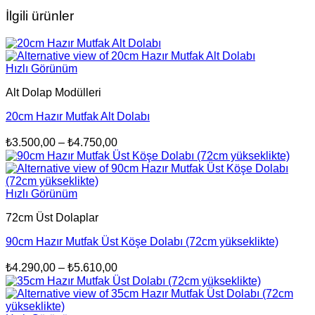
İlgili ürünler
Hızlı Görünüm
Alt Dolap Modülleri
20cm Hazır Mutfak Alt Dolabı
Fiyat
₺
3.500,00
–
₺
4.750,00
aralığı:
₺3.500,00
-
Hızlı Görünüm
₺4.750,00
72cm Üst Dolaplar
90cm Hazır Mutfak Üst Köşe Dolabı (72cm yükseklikte)
Fiyat
₺
4.290,00
–
₺
5.610,00
aralığı:
₺4.290,00
-