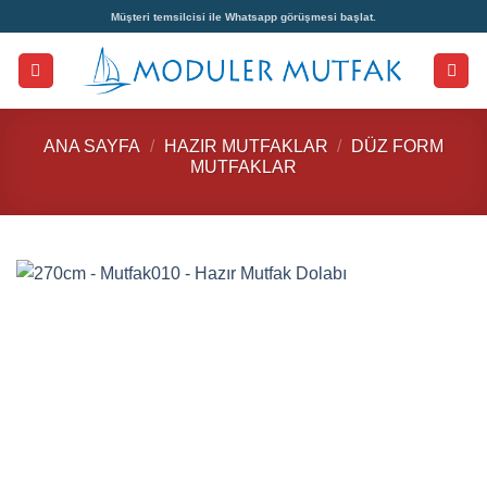
İçeriğe
Müşteri temsilcisi ile Whatsapp görüşmesi başlat.
atla
ANA SAYFA
/
HAZIR MUTFAKLAR
/
DÜZ FORM
MUTFAKLAR