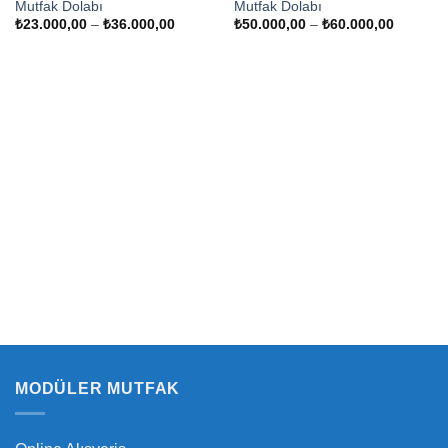
Mutfak Dolabı
Mutfak Dolabı
Fiyat
Fiyat
₺
23.000,00
–
₺
36.000,00
₺
50.000,00
–
₺
60.000,00
aralığı:
aralığı:
₺23.000,00
₺50.000
-
-
₺36.000,00
₺60.000
MODÜLER MUTFAK