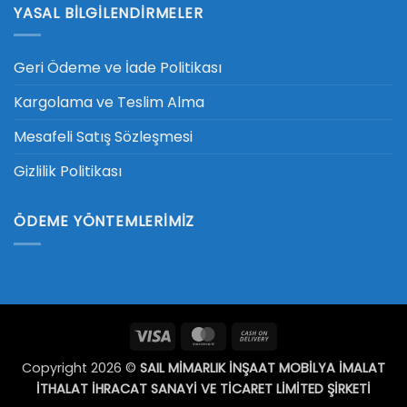
YASAL BILGILENDIRMELER
Geri Ödeme ve İade Politikası
Kargolama ve Teslim Alma
Mesafeli Satış Sözleşmesi
Gizlilik Politikası
ÖDEME YÖNTEMLERIMIZ
Visa
MasterCard
Cash
On
Copyright 2026 ©
SAIL MİMARLIK İNŞAAT MOBİLYA İMALAT
Delivery
İTHALAT İHRACAT SANAYİ VE TİCARET LİMİTED ŞİRKETİ