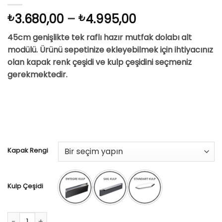
Fiyat
3.680,00
–
4.995,00
₺
₺
aralığı:
45cm genişlikte tek raflı hazır mutfak dolabı alt
₺3.680,00
modülü. Ürünü sepetinize ekleyebilmek için ihtiyacınız
-
olan kapak renk çeşidi ve kulp çeşidini seçmeniz
₺4.995,00
gerekmektedir.
Kapak Rengi
Kulp Çeşidi
45cm Hazır Mutfak Alt Dolabı adet