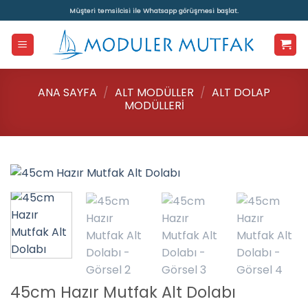
İçeriğe
Müşteri temsilcisi ile Whatsapp görüşmesi başlat.
atla
ANA SAYFA
/
ALT MODÜLLER
/
ALT DOLAP
MODÜLLERI
45cm Hazır Mutfak Alt Dolabı