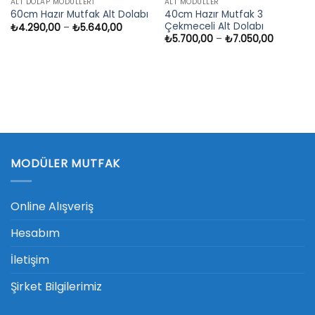
ALT DOLAP MODÜLLERI
ALT MODÜLLER
40cm Hazır Mutfak 3
60cm Hazır Mutfak Alt Dolabı
Çekmeceli Alt Dolabı
Fiyat
₺
4.290,00
–
₺
5.640,00
aralığı:
Fiyat
₺
5.700,00
–
₺
7.050,00
00
₺4.290,00
aralığı:
-
₺5.700,
,00
₺5.640,00
-
₺7.050,
MODÜLER MUTFAK
Online Alışveriş
Hesabım
İletişim
Şirket Bilgilerimiz