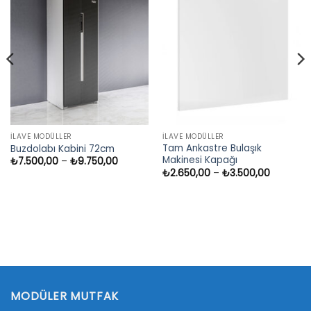
İLAVE MODÜLLER
İLAVE MODÜLLER
Tam Ankastre Bulaşık
Buzdolabı Kabini 72cm
Makinesi Kapağı
Fiyat
₺
7.500,00
–
₺
9.750,00
aralığı:
Fiyat
₺
2.650,00
–
₺
3.500,00
₺7.500,00
aralığı:
-
₺2.650,
,00
₺9.750,00
-
₺3.500,
0,00
MODÜLER MUTFAK