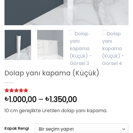
Dolap yanı kapama (Küçük)
Fiyat
1.000,00
–
1.350,00
1
müşteri
₺
₺
puanına
aralığı:
dayanarak
10 cm genişlikte üretilen dolap yanı kapama.
₺1.000,00
5 üzerinden
5
puan aldı
-
₺1.350,00
Kapak Rengi