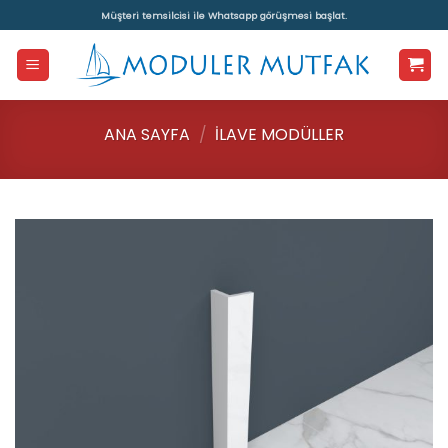
İçeriğe
Müşteri temsilcisi ile Whatsapp görüşmesi başlat.
atla
ANA SAYFA
/
İLAVE MODÜLLER