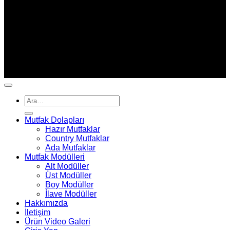
Copyright 2026 ©
SAIL MİMARLIK İNŞAAT MOBİLYA
İMALAT İTHALAT İHRACAT SANAYİ VE TİCARET
LİMİTED ŞİRKETİ
Ara:
Mutfak Dolapları
Hazır Mutfaklar
Country Mutfaklar
Ada Mutfaklar
Mutfak Modülleri
Alt Modüller
Üst Modüller
Boy Modüller
İlave Modüller
Hakkımızda
İletişim
Ürün Video Galeri