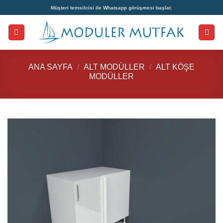
İçeriğe
Müşteri temsilcisi ile Whatsapp görüşmesi başlat.
atla
ANA SAYFA
/
ALT MODÜLLER
/
ALT KÖŞE
MODÜLLER