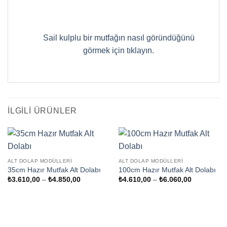
Sail kulplu bir mutfağın nasıl göründüğünü
görmek için tıklayın.
İLGILI ÜRÜNLER
ALT DOLAP MODÜLLERI
ALT DOLAP MODÜLLERI
35cm Hazır Mutfak Alt Dolabı
100cm Hazır Mutfak Alt Dolabı
Fiyat
Fiyat
₺
3.610,00
–
₺
4.850,00
₺
4.610,00
–
₺
6.060,00
aralığı:
aralığı:
₺3.610,00
₺4.610,00
-
-
₺4.850,00
₺6.060,00