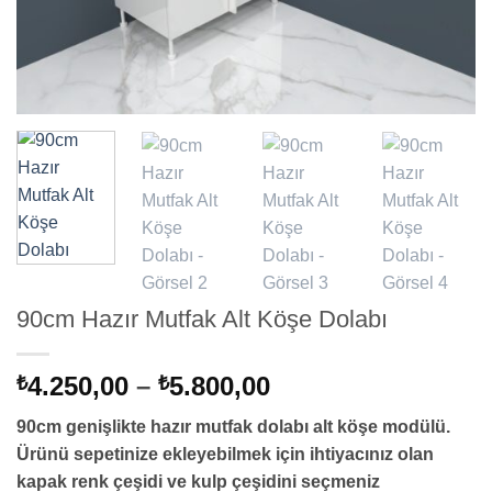
90cm Hazır Mutfak Alt Köşe Dolabı
Fiyat
4.250,00
–
5.800,00
₺
₺
aralığı:
90cm genişlikte hazır mutfak dolabı alt köşe modülü.
₺4.250,00
Ürünü sepetinize ekleyebilmek için ihtiyacınız olan
-
kapak renk çeşidi ve kulp çeşidini seçmeniz
₺5.800,00