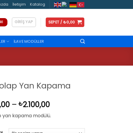
ızda
İletişim
Katalog
GIRIŞ YAP
SEPET /
₺
0,00
RI
LER
İLAVE MODÜLLER
Dolap Yan Kapama
Fiyat
,00
–
2.100,00
₺
aralığı:
p yan kapama modülü.
₺1.700,00
-
₺2.100,00
gi