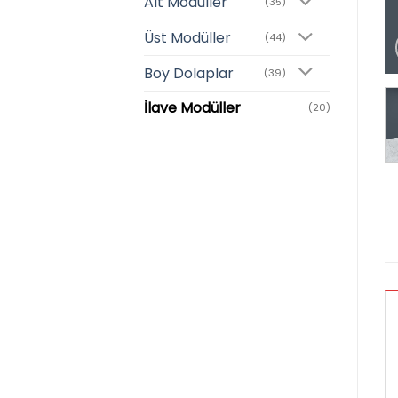
Alt Modüller
(35)
Üst Modüller
(44)
Boy Dolaplar
(39)
İlave Modüller
(20)