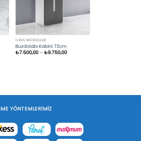
İLAVE MODÜLLER
Buzdolabı Kabini 72cm
Fiyat
₺
7.500,00
–
₺
9.750,00
aralığı:
₺7.500,00
:
-
0,00
₺9.750,00
0,00
ME YÖNTEMLERIMIZ