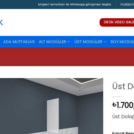
Hakkım
Müşteri temsilcisi ile Whatsapp görüşmesi başlat.
ÜRÜN VIDEO GALE
ADA MUTFAKLAR
ALT MODÜLLER
ÜST MODÜLLER
BOY MODÜL
Üst 
1.700
₺
Üst Dola
Kapak Ren