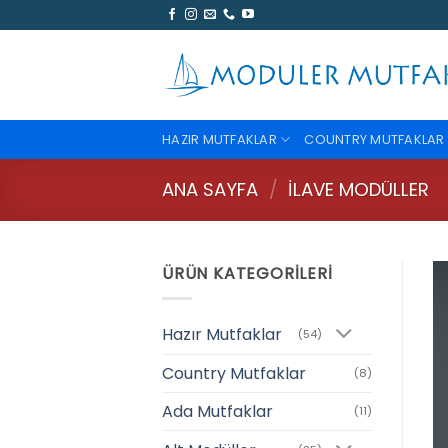
İçeriğe
atla
HAZIR MUTFAKLAR
COUNTRY MUTFAKLAR
ANA SAYFA
/
İLAVE MODÜLLER
ÜRÜN KATEGORILERI
Hazır Mutfaklar
(54)
Country Mutfaklar
(8)
Ada Mutfaklar
(11)