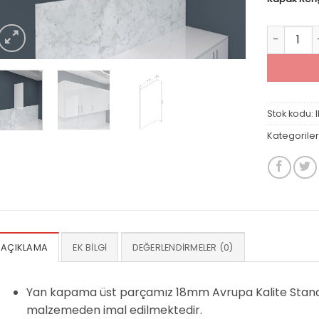
Üst Dola
Stok kodu:
Kategoriler
AÇIKLAMA
EK BILGI
DEĞERLENDIRMELER (0)
Yan kapama üst parçamız 18mm Avrupa Kalite Stand
malzemeden imal edilmektedir.