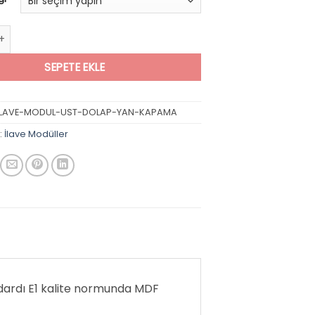
p Yan Kapama adet
SEPETE EKLE
ILAVE-MODUL-UST-DOLAP-YAN-KAPAMA
:
İlave Modüller
ardı E1 kalite normunda MDF