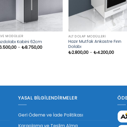
AVE MODÜLLER
ALT DOLAP MODÜLLERI
Hazır Mutfak Ankastre Fırın
uzdolabı Kabini 62cm
Dolabı
Fiyat
6.500,00
–
₺
8.750,00
aralığı:
Fiyat
₺
2.800,00
–
₺
4.200,00
₺6.500,00
aralığı
-
₺2.80
₺8.750,00
-
₺4.20
YASAL BILGILENDIRMELER
ÖDE
Geri Ödeme ve İade Politikası
Kargolama ve Teslim Alma