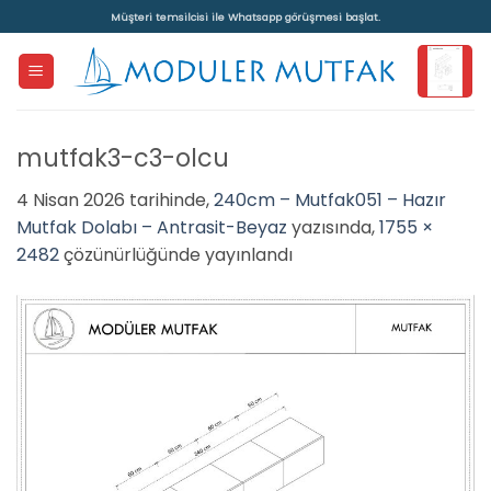
İçeriğe
Müşteri temsilcisi ile Whatsapp görüşmesi başlat.
atla
mutfak3-c3-olcu
4 Nisan 2026
tarihinde,
240cm – Mutfak051 – Hazır
Mutfak Dolabı – Antrasit-Beyaz
yazısında,
1755 ×
2482
çözünürlüğünde yayınlandı